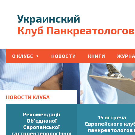
Украинский
Клуб Панкреатологов
О КЛУБЕ
НОВОСТИ
КНИГИ
ЖУРНА
НОВОСТИ КЛУБА
Рекомендації
15 встреча
Об’єднаної
Европейского клу
Європейської
панкреатологов 
гастроентерологічної