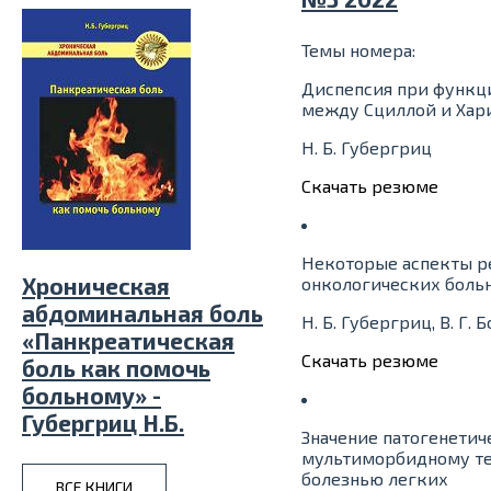
Темы номера:
Диспепсия при функци
между Сциллой и Хар
Н. Б. Губергриц
Скачать резюме
Некоторые аспекты р
Хроническая
онкологических боль
абдоминальная боль
Н. Б. Губергриц, В. Г. Б
«Панкреатическая
Скачать резюме
боль как помочь
больному» -
Губергриц Н.Б.
Значение патогенети
мультиморбидному теч
болезнью легких
ВСЕ КНИГИ