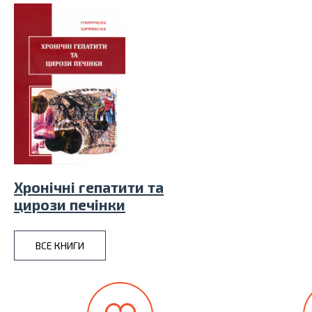
Хронiчнi гепатити та
цирози печiнки
ВСЕ КНИГИ