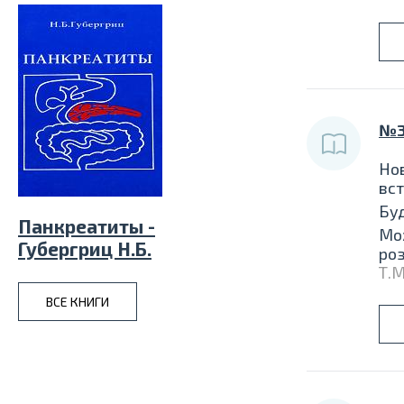
№3
Нов
вст
Бу
Панкреатиты -
Мож
Губергриц Н.Б.
роз
Т.М
ВСЕ КНИГИ