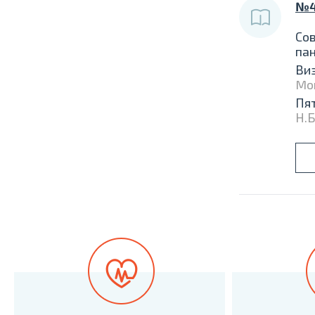
№4
Со
пан
Виз
Mor
Пят
Н.Б