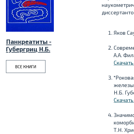
наукометрич
диссертанто
Яков Са
Панкреатиты -
Совреме
Губергриц Н.Б.
А.А. Фил
Скачать
ВСЕ КНИГИ
"Рокова
железы
Н.Б. Гу
Скачать
Значимо
коморби
Т.Н. Хр