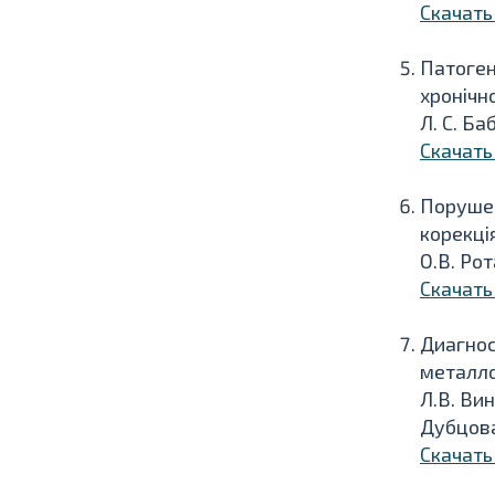
Скачать
Патогене
хронічн
Л. С. Ба
Скачать
Порушен
корекці
О.В. Ро
Скачать
Диагнос
металл
Л.В. Вин
Дубцова
Скачать