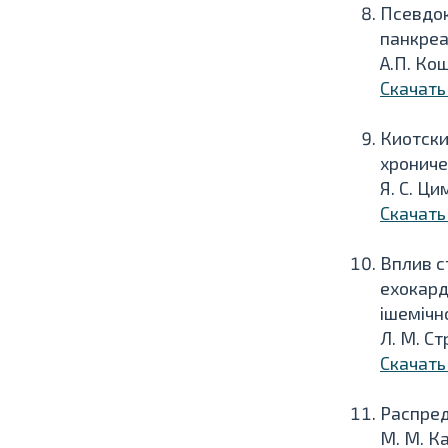
Псевдок
панкреа
А.П. Кош
Скачать
Киотски
хрониче
Я. С. Ц
Скачать
Вплив с
ехокард
ішемічн
Л. М. Ст
Скачать
Распред
М. М. Ка