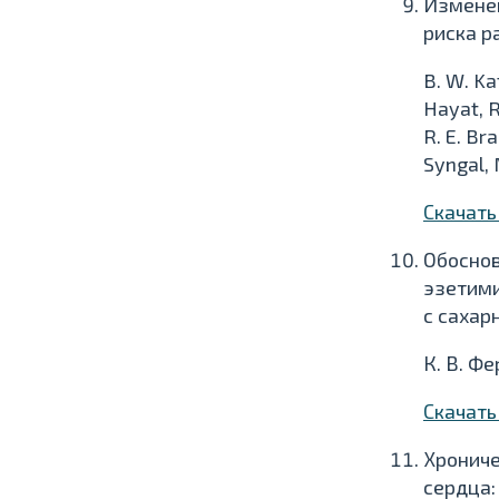
Изменен
риска р
B. W. Ka
Hayat, R.
R. E. Bra
Syngal, 
Скачат
Обоснов
эзетими
с сахар
К. В. Фе
Скачат
Хрониче
сердца: