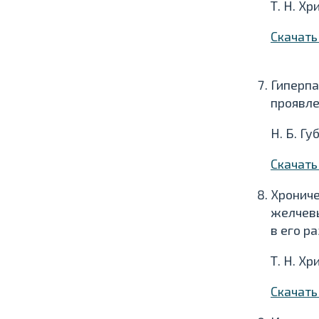
Т. Н. Хр
Скачат
Гиперпа
проявл
Н. Б. Гу
Скачат
Хрониче
желчевы
в его р
Т. Н. Хр
Скачат