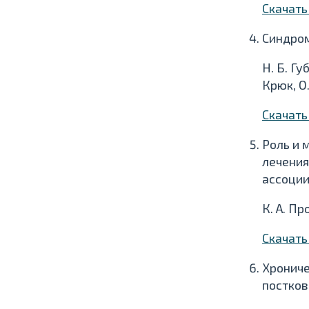
Скачат
Синдром
Н. Б. Гу
Крюк, О.
Скачат
Роль и 
лечения
ассоци
К. А. П
Скачат
Хрониче
постко