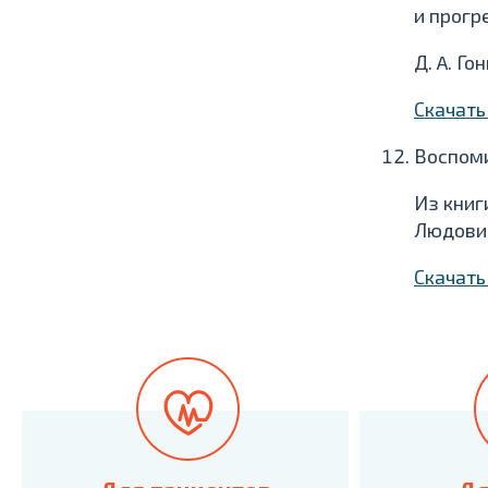
и прогр
Д. A. Г
Скачат
Воспоми
Из книг
Людовик,
Скачат