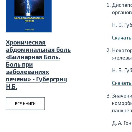
Диспепс
органов
Н. Б. Г
Скачат
Хроническая
абдоминальная боль
Некотор
«Билиарная Боль.
железы 
Боль при
Н. Б. Гу
заболеваниях
печени» - Губергриц
Скачат
Н.Б.
Значени
коморби
ВСЕ КНИГИ
панкреа
Д. А. Го