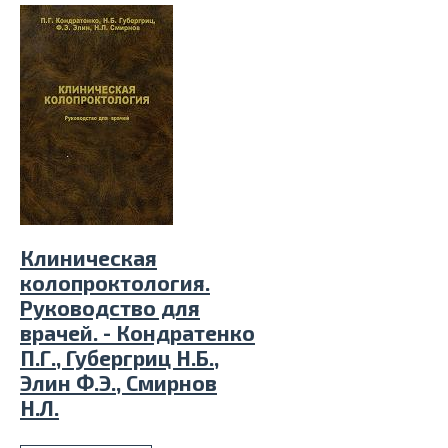
Клиническая
колопроктология.
Руководство для
врачей. - Кондратенко
П.Г., Губергриц Н.Б.,
Элин Ф.Э., Смирнов
Н.Л.