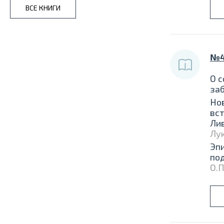
ВСЕ КНИГИ
№4
О с
за
Но
вст
Ли
Лук
Эп
по
О.П