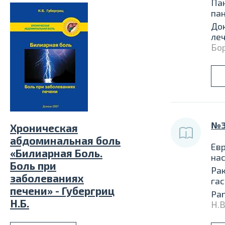
Пан
па
До
ле
Бор
№3
Хроническая
абдоминальная боль
Евр
«Билиарная Боль.
нас
Боль при
Рак
заболеваниях
га
печени» - Губергриц
Pan
Н.Б.
Н.В