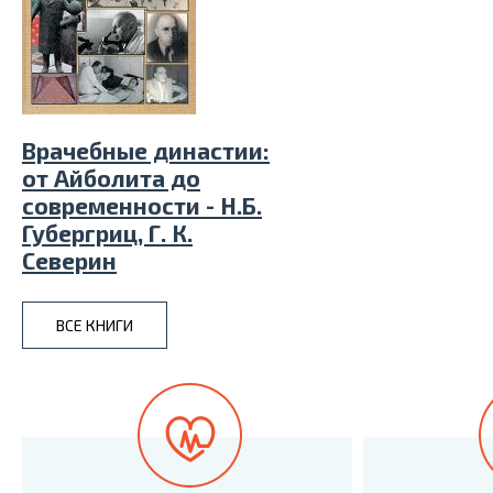
Врачебные династии:
от Айболита до
современности - Н.Б.
Губергриц, Г. К.
Северин
ВСЕ КНИГИ