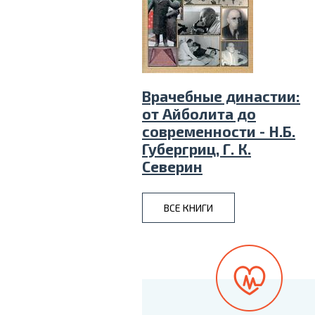
Врачебные династии:
от Айболита до
современности - Н.Б.
Губергриц, Г. К.
Северин
ВСЕ КНИГИ