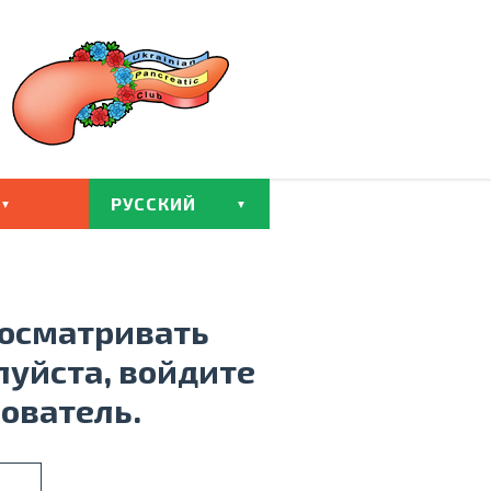
РУССКИЙ
росматривать
луйста, войдите
зователь.