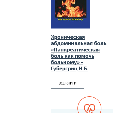
Хроническая
абдоминальная боль
«Панкреатическая
боль как помочь
больному» -
Губергриц Н.Б.
ВСЕ КНИГИ