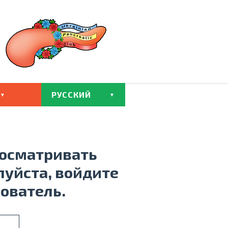
РУССКИЙ
росматривать
луйста, войдите
зователь.